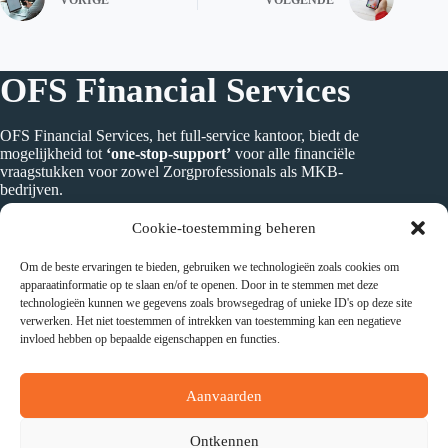
OFS Financial Services
OFS Financial Services, het full-service kantoor, biedt de
mogelijkheid tot
‘one-stop-support’
voor alle financiële
vraagstukken voor zowel Zorgprofessionals als MKB-
bedrijven.
Cookie-toestemming beheren
Om de beste ervaringen te bieden, gebruiken we technologieën zoals cookies om
Adres
apparaatinformatie op te slaan en/of te openen. Door in te stemmen met deze
technologieën kunnen we gegevens zoals browsegedrag of unieke ID's op deze site
Daltonstraat 1
verwerken. Het niet toestemmen of intrekken van toestemming kan een negatieve
3335LR Zwijndrecht
invloed hebben op bepaalde eigenschappen en functies.
Nederland
Aanvaarden
Contact
Ontkennen