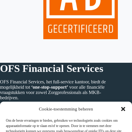
OFS Financial Services
OFS Financial Services, het full-service kantoor, biedt de
mogelijkheid tot
‘one-stop-support’
voor alle financiële
vraagstukken voor zowel Zorgprofessionals als MKB-
bedrijven.
Cookie-toestemming beheren
Om de beste ervaringen te bieden, gebruiken we technologieën zoals cookies om
Adres
apparaatinformatie op te slaan en/of te openen. Door in te stemmen met deze
technologieën kunnen we gegevens zoals browsegedrag of unieke ID's op deze site