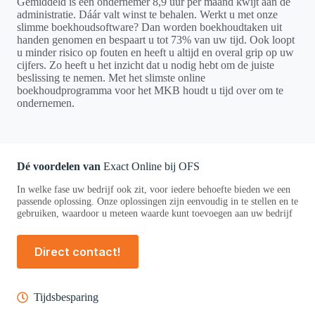
Gemiddeld is een ondernemer 8,9 uur per maand kwijt aan de
administratie. Dáár valt winst te behalen. Werkt u met onze
slimme boekhoudsoftware? Dan worden boekhoudtaken uit
handen genomen en bespaart u tot 73% van uw tijd. Ook loopt
u minder risico op fouten en heeft u altijd en overal grip op uw
cijfers. Zo heeft u het inzicht dat u nodig hebt om de juiste
beslissing te nemen. Met het slimste online
boekhoudprogramma voor het MKB houdt u tijd over om te
ondernemen.
Dé voordelen
van
Exact Online bij OFS
In welke fase uw bedrijf ook zit, voor iedere behoefte bieden we een
passende oplossing. Onze oplossingen zijn eenvoudig in te stellen en te
gebruiken, waardoor u meteen waarde kunt toevoegen aan uw bedrijf
Direct contact!
Tijdsbesparing