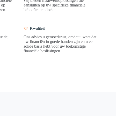
nanciële
Wij bieden maatwerkoplossingen die
n op
aansluiten op uw specifieke financiële
zen.
behoeften en doelen.
Kwaliteit
uatie,
Ons advies u gemoedsrust, omdat u weet dat
uw financiën in goede handen zijn en u een
solide basis hebt voor uw toekomstige
financiële beslissingen.