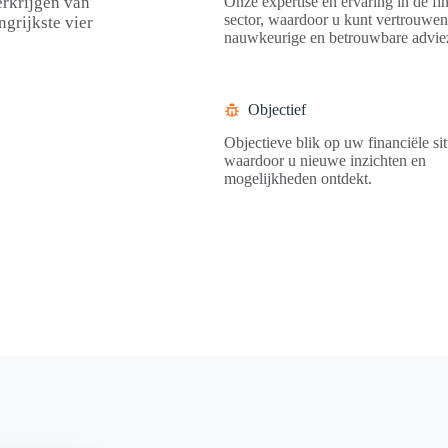
erkrijgen van
Onze expertise en ervaring in de fi
sector, waardoor u kunt vertrouwe
ngrijkste vier
nauwkeurige en betrouwbare advie
Objectief
Objectieve blik op uw financiële sit
waardoor u nieuwe inzichten en
mogelijkheden ontdekt.