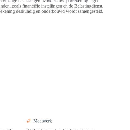
ekomstige beslissingen. Middels uw jaarrekening legt u
en, zoals financiële instellingen en de Belastingdienst.
aarrekening deskundig en onderbouwd wordt samengesteld.
Maatwerk