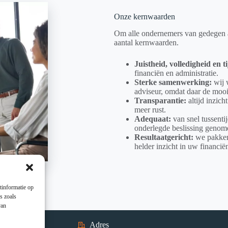
Onze kernwaarden
Om alle ondernemers van gedegen a
aantal kernwaarden.
Juistheid, volledigheid en t
financiën en administratie.
Sterke samenwerking:
wij 
adviseur, omdat daar de mooi
Transparantie:
altijd inzich
meer rust.
Adequaat:
van snel tussenti
onderlegde beslissing geno
Resultaatgericht:
we pakken 
helder inzicht in uw financië
tinformatie op
s zoals
van
Adres