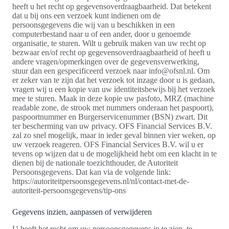
heeft u het recht op gegevensoverdraagbaarheid. Dat betekent
dat u bij ons een verzoek kunt indienen om de
persoonsgegevens die wij van u beschikken in een
computerbestand naar u of een ander, door u genoemde
organisatie, te sturen. Wilt u gebruik maken van uw recht op
bezwaar en/of recht op gegevensoverdraagbaarheid of heeft u
andere vragen/opmerkingen over de gegevensverwerking,
stuur dan een gespecificeerd verzoek naar info@ofsnl.nl. Om
er zeker van te zijn dat het verzoek tot inzage door u is gedaan,
vragen wij u een kopie van uw identiteitsbewijs bij het verzoek
mee te sturen. Maak in deze kopie uw pasfoto, MRZ (machine
readable zone, de strook met nummers onderaan het paspoort),
paspoortnummer en Burgerservicenummer (BSN) zwart. Dit
ter bescherming van uw privacy. OFS Financial Services B.V.
zal zo snel mogelijk, maar in ieder geval binnen vier weken, op
uw verzoek reageren. OFS Financial Services B.V. wil u er
tevens op wijzen dat u de mogelijkheid hebt om een klacht in te
dienen bij de nationale toezichthouder, de Autoriteit
Persoonsgegevens. Dat kan via de volgende link:
https://autoriteitpersoonsgegevens.nl/nl/contact-met-de-
autoriteit-persoonsgegevens/tip-ons
Gegevens inzien, aanpassen of verwijderen
U heeft het recht om uw persoonsgegevens in te zien, te