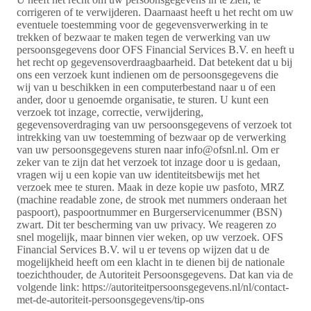
corrigeren of te verwijderen. Daarnaast heeft u het recht om uw
eventuele toestemming voor de gegevensverwerking in te
trekken of bezwaar te maken tegen de verwerking van uw
persoonsgegevens door OFS Financial Services B.V. en heeft u
het recht op gegevensoverdraagbaarheid. Dat betekent dat u bij
ons een verzoek kunt indienen om de persoonsgegevens die
wij van u beschikken in een computerbestand naar u of een
ander, door u genoemde organisatie, te sturen. U kunt een
verzoek tot inzage, correctie, verwijdering,
gegevensoverdraging van uw persoonsgegevens of verzoek tot
intrekking van uw toestemming of bezwaar op de verwerking
van uw persoonsgegevens sturen naar info@ofsnl.nl. Om er
zeker van te zijn dat het verzoek tot inzage door u is gedaan,
vragen wij u een kopie van uw identiteitsbewijs met het
verzoek mee te sturen. Maak in deze kopie uw pasfoto, MRZ
(machine readable zone, de strook met nummers onderaan het
paspoort), paspoortnummer en Burgerservicenummer (BSN)
zwart. Dit ter bescherming van uw privacy. We reageren zo
snel mogelijk, maar binnen vier weken, op uw verzoek. OFS
Financial Services B.V. wil u er tevens op wijzen dat u de
mogelijkheid heeft om een klacht in te dienen bij de nationale
toezichthouder, de Autoriteit Persoonsgegevens. Dat kan via de
volgende link: https://autoriteitpersoonsgegevens.nl/nl/contact-
met-de-autoriteit-persoonsgegevens/tip-ons