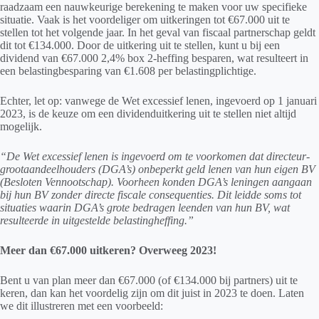
raadzaam een nauwkeurige berekening te maken voor uw specifieke
situatie. Vaak is het voordeliger om uitkeringen tot €67.000 uit te
stellen tot het volgende jaar. In het geval van fiscaal partnerschap geldt
dit tot €134.000. Door de uitkering uit te stellen, kunt u bij een
dividend van €67.000 2,4% box 2-heffing besparen, wat resulteert in
een belastingbesparing van €1.608 per belastingplichtige.
Echter, let op: vanwege de Wet excessief lenen, ingevoerd op 1 januari
2023, is de keuze om een dividenduitkering uit te stellen niet altijd
mogelijk.
“De Wet excessief lenen is ingevoerd om te voorkomen dat directeur-
grootaandeelhouders (DGA’s) onbeperkt geld lenen van hun eigen BV
(Besloten Vennootschap). Voorheen konden DGA’s leningen aangaan
bij hun BV zonder directe fiscale consequenties. Dit leidde soms tot
situaties waarin DGA’s grote bedragen leenden van hun BV, wat
resulteerde in uitgestelde belastingheffing.”
Meer dan €67.000 uitkeren? Overweeg 2023!
Bent u van plan meer dan €67.000 (of €134.000 bij partners) uit te
keren, dan kan het voordelig zijn om dit juist in 2023 te doen. Laten
we dit illustreren met een voorbeeld: